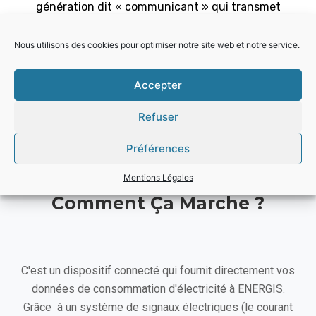
génération dit « communicant » qui transmet
les données de consommation et reçoit des
ordres à distance. Il permet des services et des
Nous utilisons des cookies pour optimiser notre site web et notre service.
interventions techniques à distance et sans
dérangement pour le client. Première brique des
Accepter
« réseaux électriques intelligents », il contribue
à moderniser le réseau électrique basse tension
Refuser
jusqu’au domicile du client.
Préférences
Mentions Légales
Comment Ça Marche ?
C'est un dispositif connecté qui fournit directement vos
données de consommation d'électricité à ENERGIS.
Grâce à un système de signaux électriques (le courant