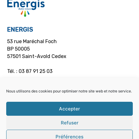
ENERGIS
53 rue Maréchal Foch
BP 50005
57501 Saint-Avold Cedex
Tél. : 03 87 91 25 03
HORAIRES D’OUVERTURE
Nous utilisons des cookies pour optimiser notre site web et notre service.
Accueil
Accepter
Du lundi au jeudi : 8h00 – 11h55 /13h05 – 16h55
Vendredi : 8h00 à 12h00
Refuser
Caisse
Préférences