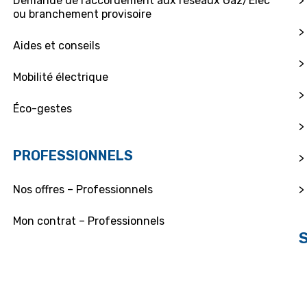
Demande de raccordement aux réseaux Gaz/Elec
>
ou branchement provisoire
>
Aides et conseils
>
Mobilité électrique
>
Éco-gestes
>
PROFESSIONNELS
>
>
Nos offres – Professionnels
Mon contrat – Professionnels
Souscrire et résilier mon contrat
Demande de raccordement, Branchement
provisoire, MSTPE