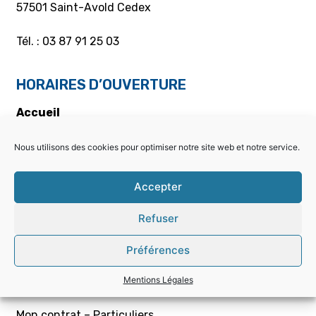
57501 Saint-Avold Cedex
Tél. : 03 87 91 25 03
HORAIRES D’OUVERTURE
Accueil
Du lundi au jeudi : 8h00 – 11h55 /13h05 – 16h55
Vendredi : 8h00 à 12h00
Nous utilisons des cookies pour optimiser notre site web et notre service.
Caisse
Accepter
Du lundi au jeudi : 8h00 – 11h55 / 13h05 – 16h30
Vendredi : 8h00 à 12h00
Refuser
PARTICULIERS
Préférences
Mentions Légales
Choisir la bonne offre
Mon contrat – Particuliers