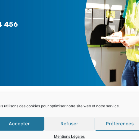
4 456
PARTICULIERS
L
s utilisons des cookies pour optimiser notre site web et notre service.
Choisir la bonne offre
>
Accepter
Refuser
Préférences
Mon contrat – Particuliers
>
Mentions Légales