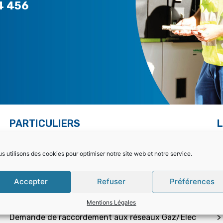
4 456
PARTICULIERS
L
Choisir la bonne offre
>
s utilisons des cookies pour optimiser notre site web et notre service.
Mon contrat – Particuliers
>
Accepter
Refuser
Préférences
Souscription / résiliation
>
Mentions Légales
Demande de raccordement aux réseaux Gaz/Elec
>