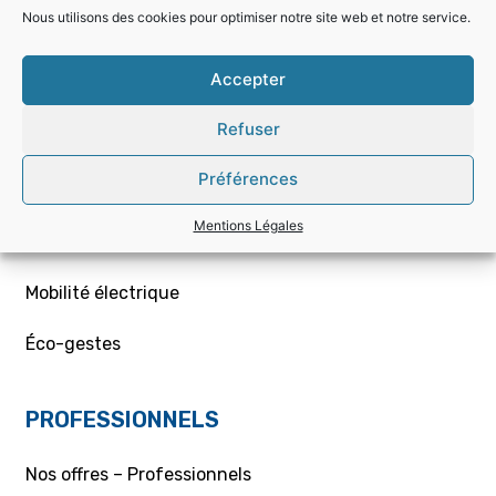
Choisir la bonne offre
Nous utilisons des cookies pour optimiser notre site web et notre service.
Mon contrat – Particuliers
Accepter
Souscription / résiliation
Refuser
Demande de raccordement aux réseaux Gaz/Elec
Préférences
ou branchement provisoire
Mentions Légales
Aides et conseils
Mobilité électrique
Éco-gestes
PROFESSIONNELS
Nos offres – Professionnels