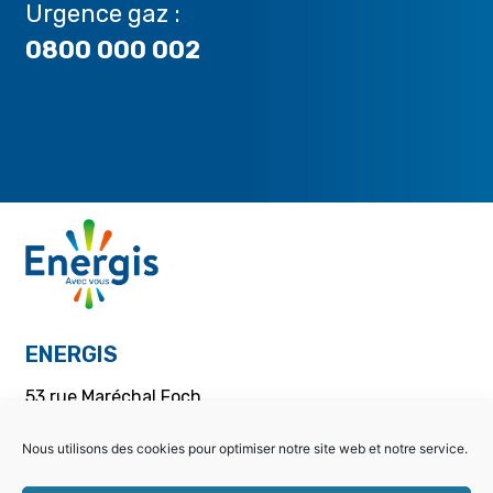
Urgence gaz :
0800 000 002
ENERGIS
53 rue Maréchal Foch
BP 50005
57501 Saint-Avold Cedex
Nous utilisons des cookies pour optimiser notre site web et notre service.