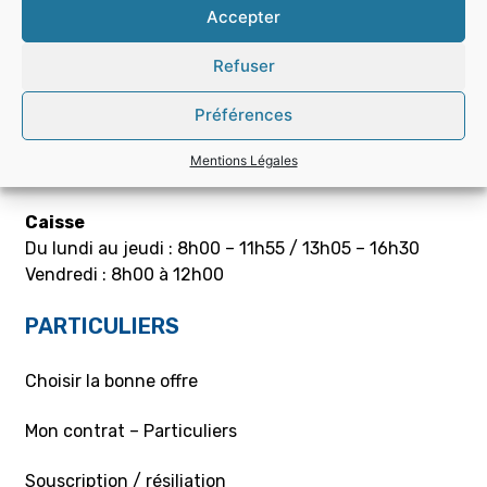
Tél. : 03 87 91 25 03
Accepter
Refuser
HORAIRES D’OUVERTURE
Préférences
Accueil
Du lundi au jeudi : 8h00 – 11h55 /13h05 – 16h55
Mentions Légales
Vendredi : 8h00 à 12h00
Caisse
Du lundi au jeudi : 8h00 – 11h55 / 13h05 – 16h30
Vendredi : 8h00 à 12h00
PARTICULIERS
Choisir la bonne offre
Mon contrat – Particuliers
Souscription / résiliation