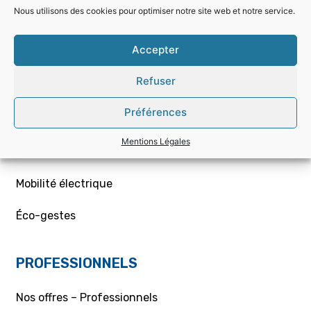
Choisir la bonne offre
Nous utilisons des cookies pour optimiser notre site web et notre service.
Mon contrat – Particuliers
Accepter
Souscription / résiliation
Refuser
Demande de raccordement aux réseaux Gaz/Elec
Préférences
ou branchement provisoire
Mentions Légales
Aides et conseils
Mobilité électrique
Éco-gestes
PROFESSIONNELS
Nos offres – Professionnels