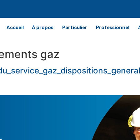
Accueil
À propos
Particulier
Professionnel
ements gaz
_du_service_gaz_dispositions_genera