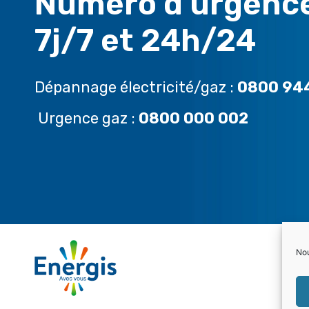
Numéro d’urgenc
7j/7 et 24h/24
Dépannage électricité/gaz :
0800 94
Urgence gaz :
0800 000 002
Nou