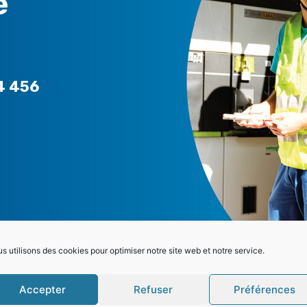
e
4 456
PARTICULIERS
L
s utilisons des cookies pour optimiser notre site web et notre service.
Choisir la bonne offre
>
Accepter
Refuser
Préférences