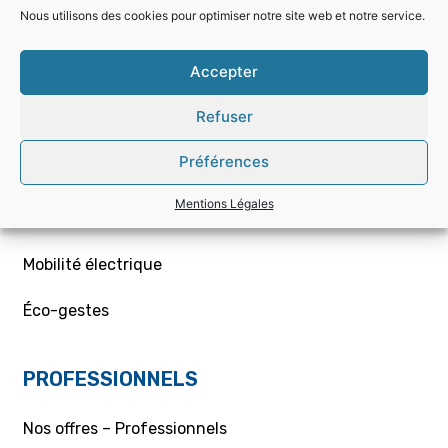
Choisir la bonne offre
Nous utilisons des cookies pour optimiser notre site web et notre service.
Mon contrat – Particuliers
Accepter
Souscription / résiliation
Refuser
Demande de raccordement aux réseaux Gaz/Elec
Préférences
ou branchement provisoire
Mentions Légales
Aides et conseils
Mobilité électrique
Éco-gestes
PROFESSIONNELS
Nos offres – Professionnels