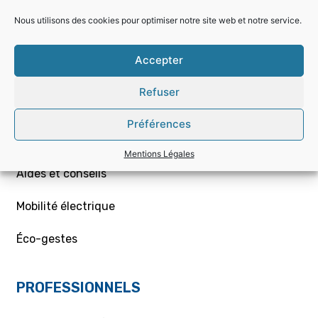
Nous utilisons des cookies pour optimiser notre site web et notre service.
Choisir la bonne offre
Accepter
Mon contrat – Particuliers
Refuser
Souscription / résiliation
Préférences
Demande de raccordement aux réseaux Gaz/Elec
ou branchement provisoire
Mentions Légales
Aides et conseils
Mobilité électrique
Éco-gestes
PROFESSIONNELS