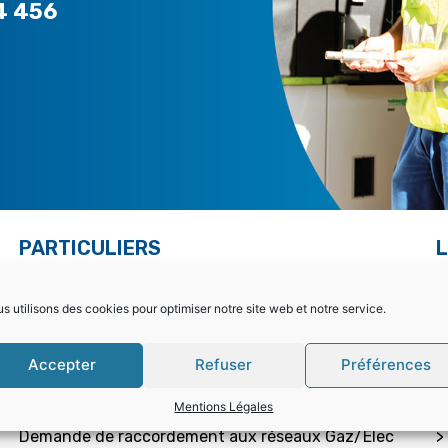
4 456
PARTICULIERS
L
Choisir la bonne offre
>
s utilisons des cookies pour optimiser notre site web et notre service.
Mon contrat – Particuliers
>
Accepter
Refuser
Préférences
Souscription / résiliation
>
Mentions Légales
Demande de raccordement aux réseaux Gaz/Elec
>