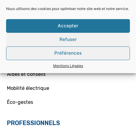
Nous utilisons des cookies pour optimiser notre site web et notre service.
Choisir la bonne offre
Accepter
Mon contrat – Particuliers
Refuser
Souscription / résiliation
Préférences
Demande de raccordement aux réseaux Gaz/Elec
ou branchement provisoire
Mentions Légales
Aides et conseils
Mobilité électrique
Éco-gestes
PROFESSIONNELS