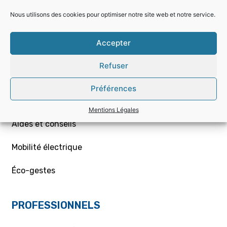
Nous utilisons des cookies pour optimiser notre site web et notre service.
Choisir la bonne offre
Accepter
Mon contrat – Particuliers
Refuser
Souscription / résiliation
Préférences
Demande de raccordement aux réseaux Gaz/Elec
ou branchement provisoire
Mentions Légales
Aides et conseils
Mobilité électrique
Éco-gestes
PROFESSIONNELS