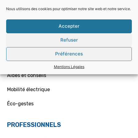
Nous utilisons des cookies pour optimiser notre site web et notre service.
Choisir la bonne offre
Accepter
Mon contrat – Particuliers
Refuser
Souscription / résiliation
Préférences
Demande de raccordement aux réseaux Gaz/Elec
ou branchement provisoire
Mentions Légales
Aides et conseils
Mobilité électrique
Éco-gestes
PROFESSIONNELS