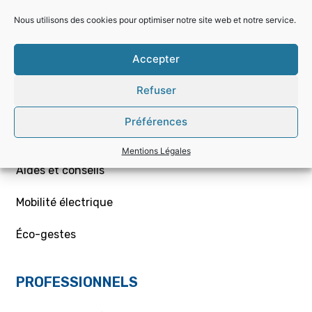
Nous utilisons des cookies pour optimiser notre site web et notre service.
Choisir la bonne offre
Accepter
Mon contrat – Particuliers
Refuser
Souscription / résiliation
Préférences
Demande de raccordement aux réseaux Gaz/Elec
ou branchement provisoire
Mentions Légales
Aides et conseils
Mobilité électrique
Éco-gestes
PROFESSIONNELS