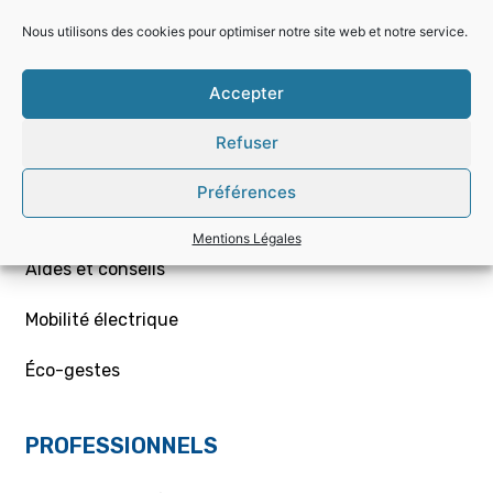
Nous utilisons des cookies pour optimiser notre site web et notre service.
Choisir la bonne offre
Accepter
Mon contrat – Particuliers
Refuser
Souscription / résiliation
Préférences
Demande de raccordement aux réseaux Gaz/Elec
ou branchement provisoire
Mentions Légales
Aides et conseils
Mobilité électrique
Éco-gestes
PROFESSIONNELS