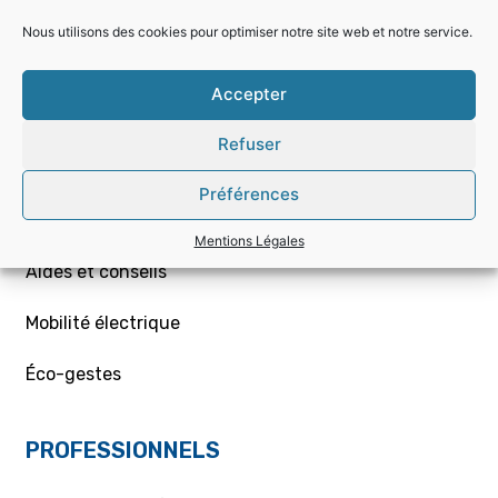
Nous utilisons des cookies pour optimiser notre site web et notre service.
Choisir la bonne offre
Accepter
Mon contrat – Particuliers
Refuser
Souscription / résiliation
Préférences
Demande de raccordement aux réseaux Gaz/Elec
ou branchement provisoire
Mentions Légales
Aides et conseils
Mobilité électrique
Éco-gestes
PROFESSIONNELS