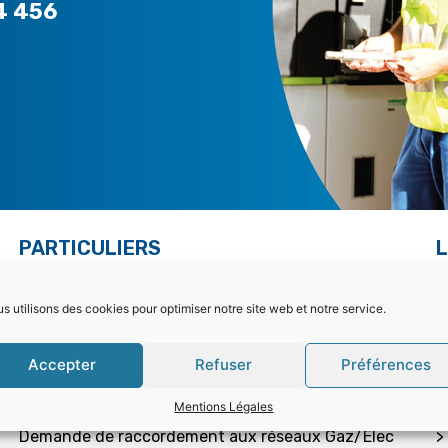
4 456
PARTICULIERS
L
Choisir la bonne offre
>
s utilisons des cookies pour optimiser notre site web et notre service.
Mon contrat – Particuliers
>
Accepter
Refuser
Préférences
Souscription / résiliation
>
Mentions Légales
Demande de raccordement aux réseaux Gaz/Elec
>