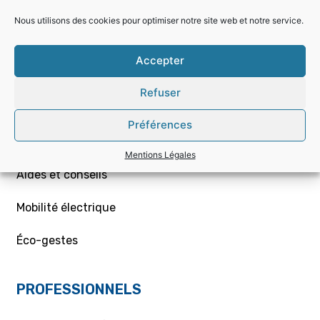
Nous utilisons des cookies pour optimiser notre site web et notre service.
Choisir la bonne offre
Accepter
Mon contrat – Particuliers
Refuser
Souscription / résiliation
Préférences
Demande de raccordement aux réseaux Gaz/Elec
ou branchement provisoire
Mentions Légales
Aides et conseils
Mobilité électrique
Éco-gestes
PROFESSIONNELS