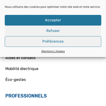
Nous utilisons des cookies pour optimiser notre site web et notre service.
Choisir la bonne offre
Accepter
Mon contrat – Particuliers
Refuser
Souscription / résiliation
Préférences
Demande de raccordement aux réseaux Gaz/Elec
ou branchement provisoire
Mentions Légales
Aides et conseils
Mobilité électrique
Éco-gestes
PROFESSIONNELS