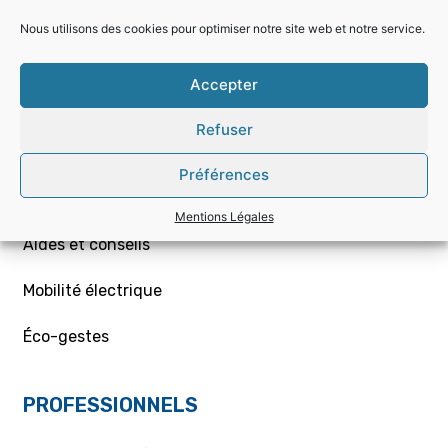
Nous utilisons des cookies pour optimiser notre site web et notre service.
Choisir la bonne offre
Accepter
Mon contrat – Particuliers
Refuser
Souscription / résiliation
Préférences
Demande de raccordement aux réseaux Gaz/Elec
ou branchement provisoire
Mentions Légales
Aides et conseils
Mobilité électrique
Éco-gestes
PROFESSIONNELS