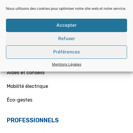
Nous utilisons des cookies pour optimiser notre site web et notre service.
Choisir la bonne offre
Accepter
Mon contrat – Particuliers
Refuser
Souscription / résiliation
Préférences
Demande de raccordement aux réseaux Gaz/Elec
ou branchement provisoire
Mentions Légales
Aides et conseils
Mobilité électrique
Éco-gestes
PROFESSIONNELS