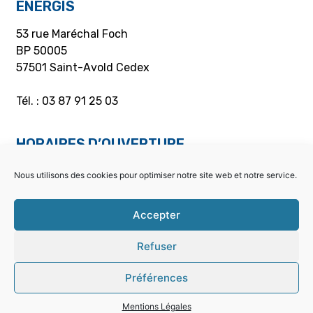
ENERGIS
53 rue Maréchal Foch
BP 50005
57501 Saint-Avold Cedex
Tél. : 03 87 91 25 03
HORAIRES D’OUVERTURE
Accueil
Nous utilisons des cookies pour optimiser notre site web et notre service.
Du lundi au jeudi : 8h00 – 11h55 /13h05 – 16h55
Vendredi : 8h00 à 12h00
Accepter
Caisse
Refuser
Du lundi au jeudi : 8h00 – 11h55 / 13h05 – 16h30
Vendredi : 8h00 à 12h00
Préférences
PARTICULIERS
Mentions Légales