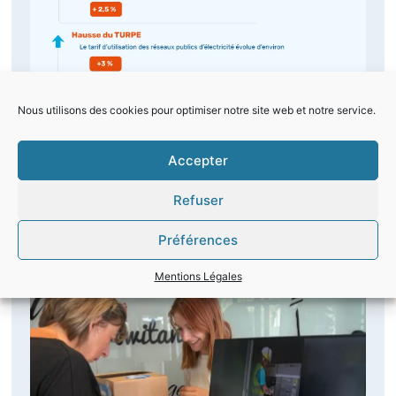
Nous utilisons des cookies pour optimiser notre site web et notre service.
⚡ 𝗧𝗮𝗿𝗶𝗳𝘀 𝗥𝗲́𝗴𝗹𝗲𝗺𝗲𝗻𝘁𝗲́𝘀 𝗱𝗲 𝗩𝗲𝗻𝘁𝗲
𝗱𝗲 𝗹’𝗘́𝗹𝗲𝗰𝘁𝗿𝗶𝗰𝗶𝘁𝗲́ (𝗧𝗥𝗩𝗘) 𝗲́𝘃𝗼𝗹𝘂𝗲𝗻𝘁
Accepter
𝗮𝘂 𝟭𝗲𝗿 𝗮𝗼𝘂̂𝘁 : 𝗰𝗲 𝗾𝘂’𝗶𝗹 𝗳𝗮𝘂𝘁 𝘀𝗮𝘃𝗼𝗶𝗿
⚡
Refuser
30 juillet 2026
Préférences
Lire la suite
Mentions Légales