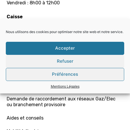
Vendredi : 8h00 à 12h00
Caisse
Du lundi au jeudi : 8h00 – 11h55 / 13h05 – 16h30
Vendredi : 8h00 à 12h00
Nous utilisons des cookies pour optimiser notre site web et notre service.
PARTICULIERS
Accepter
Choisir la bonne offre
Refuser
Mon contrat – Particuliers
Préférences
Souscription / résiliation
Mentions Légales
Demande de raccordement aux réseaux Gaz/Elec
ou branchement provisoire
Aides et conseils