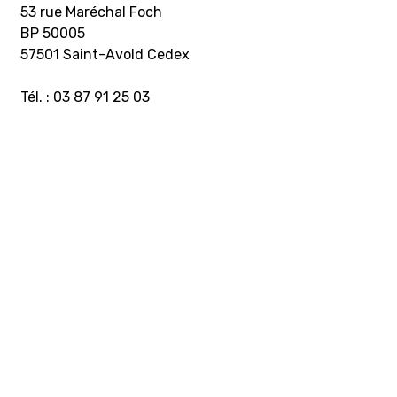
53 rue Maréchal Foch
BP 50005
57501 Saint-Avold Cedex
Tél. : 03 87 91 25 03
HORAIRES D’OUVERTURE
Accueil
Du lundi au jeudi : 8h00 – 11h55 /13h05 – 16h55
Vendredi : 8h00 à 12h00
Caisse
Du lundi au jeudi : 8h00 – 11h55 / 13h05 – 16h30
Vendredi : 8h00 à 12h00
PARTICULIERS