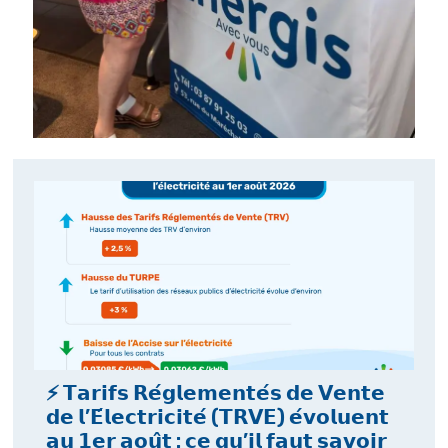
⚡ 𝗧𝗮𝗿𝗶𝗳𝘀 𝗥𝗲́𝗴𝗹𝗲𝗺𝗲𝗻𝘁𝗲́𝘀 𝗱𝗲 𝗩𝗲𝗻𝘁𝗲
𝗱𝗲 𝗹’𝗘́𝗹𝗲𝗰𝘁𝗿𝗶𝗰𝗶𝘁𝗲́ (𝗧𝗥𝗩𝗘) 𝗲́𝘃𝗼𝗹𝘂𝗲𝗻𝘁
𝗮𝘂 𝟭𝗲𝗿 𝗮𝗼𝘂̂𝘁 : 𝗰𝗲 𝗾𝘂’𝗶𝗹 𝗳𝗮𝘂𝘁 𝘀𝗮𝘃𝗼𝗶𝗿