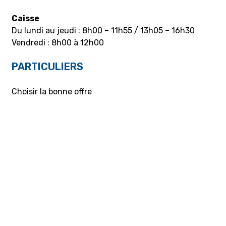
Caisse
Du lundi au jeudi : 8h00 – 11h55 / 13h05 – 16h30
Vendredi : 8h00 à 12h00
PARTICULIERS
Choisir la bonne offre
Mon contrat – Particuliers
Souscription / résiliation
Demande de raccordement aux réseaux Gaz/Elec
ou branchement provisoire
Aides et conseils
Mobilité électrique