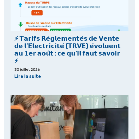
⚡ 𝗧𝗮𝗿𝗶𝗳𝘀 𝗥𝗲́𝗴𝗹𝗲𝗺𝗲𝗻𝘁𝗲́𝘀 𝗱𝗲 𝗩𝗲𝗻𝘁𝗲
𝗱𝗲 𝗹’𝗘́𝗹𝗲𝗰𝘁𝗿𝗶𝗰𝗶𝘁𝗲́ (𝗧𝗥𝗩𝗘) 𝗲́𝘃𝗼𝗹𝘂𝗲𝗻𝘁
𝗮𝘂 𝟭𝗲𝗿 𝗮𝗼𝘂̂𝘁 : 𝗰𝗲 𝗾𝘂’𝗶𝗹 𝗳𝗮𝘂𝘁 𝘀𝗮𝘃𝗼𝗶𝗿
⚡
30 juillet 2026
Lire la suite