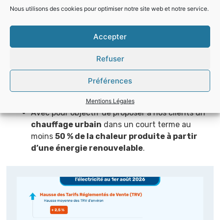
Nous utilisons des cookies pour optimiser notre site web et notre service.
Cette première installation s’inscrit dans une
réflexion plus globale que nous avons sur les autres
Accepter
sites de
chauffage urbain de Saint-Avold
:
Refuser
En s’appuyant sur le modèle en cours de
développement d’Ardant du Picq, nous
Préférences
travaillerons sur la
conversion de 3 autres
chaufferies à la biomasse
Mentions Légales
Avec pour objectif de proposer à nos clients un
chauffage urbain
dans un court terme au
moins
50 % de la chaleur produite à partir
d’une énergie renouvelable
.