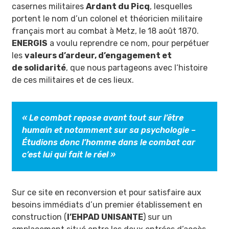
casernes militaires
Ardant du Picq
, lesquelles
portent le nom d’un colonel et théoricien militaire
français mort au combat à Metz, le 18 août 1870.
ENERGIS
a voulu reprendre ce nom, pour perpétuer
les
valeurs d’ardeur, d’engagement et
de solidarité
, que nous partageons avec l‘histoire
de ces militaires et de ces lieux.
« Le combat repose avant tout sur l’être
humain et notamment sur sa psychologie –
Étudions donc l’homme dans le combat car
c’est lui qui fait le réel »
Sur ce site en reconversion et pour satisfaire aux
besoins immédiats d’un premier établissement en
construction (
l’EHPAD UNISANTE
) sur un