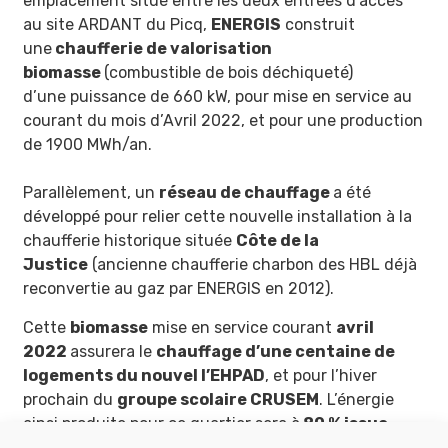
emplacement situé entre les deux entrées d’accès
au site ARDANT du Picq,
ENERGIS
construit
une
chaufferie de valorisation
biomasse
(combustible de bois déchiqueté)
d’une puissance de 660 kW, pour mise en service au
courant du mois d’Avril 2022, et pour une production
de 1900 MWh/an.
Parallèlement, un
réseau de chauffage
a été
développé pour relier cette nouvelle installation à la
chaufferie historique située
Côte de la
Justice
(ancienne chaufferie charbon des HBL déjà
reconvertie au gaz par ENERGIS en 2012).
Cette
biomasse
mise en service courant
avril
2022
assurera le
chauffage d’une centaine de
logements du nouvel l’EHPAD
, et pour l’hiver
prochain du
groupe scolaire CRUSEM
. L’énergie
ainsi produite pour ce quartier sera à
80 % issue
d’énergie renouvelable
.