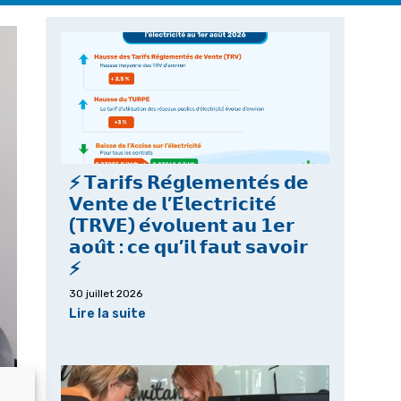
⚡ 𝗧𝗮𝗿𝗶𝗳𝘀 𝗥𝗲́𝗴𝗹𝗲𝗺𝗲𝗻𝘁𝗲́𝘀 𝗱𝗲
𝗩𝗲𝗻𝘁𝗲 𝗱𝗲 𝗹’𝗘́𝗹𝗲𝗰𝘁𝗿𝗶𝗰𝗶𝘁𝗲́
(𝗧𝗥𝗩𝗘) 𝗲́𝘃𝗼𝗹𝘂𝗲𝗻𝘁 𝗮𝘂 𝟭𝗲𝗿
𝗮𝗼𝘂̂𝘁 : 𝗰𝗲 𝗾𝘂’𝗶𝗹 𝗳𝗮𝘂𝘁 𝘀𝗮𝘃𝗼𝗶𝗿
⚡
30 juillet 2026
Lire la suite