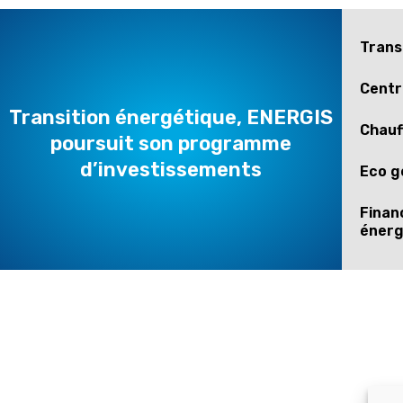
Trans
Centr
Transition énergétique, ENERGIS
Chauf
poursuit son programme
d’investissements
Eco g
Finan
énerg